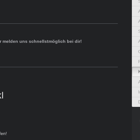
S
ir melden uns schnellstmöglich bei dir!
l
fen!