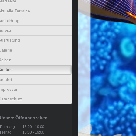
tartseite
Aktuelle Termine
Ausbildung
Service
Ausrüstung
Galerie
Reisen
Kontakt
Anfahrt
Impressum
Datenschutz
Unsere Öffnungszeiten
Dienstag
15:00
-
19:00
Freitag
10:00
-
19:00