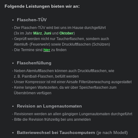
Folgende Leistungen bieten wir an:
Flaschen-TÜV
- Der Flaschen-TÜV wird bei uns im Hause durchgeführt
(3x im Jahr
März
,
Juni
und
Oktober
)
- Geprüft werden nicht nur Taucherflaschen, sondern auch
Atemluft- (Feuerwehr) sowie Druckluftflaschen (Schützen)
- Die Termine sind
hier
zu finden
Flaschenfüllung
- Neben Atemluftflaschen können auch Druckluftflaschen, wie
z. B. Paintball-Flaschen, befüllt werden
- Unser Kompressor ist mit einer Airsafe Filterüberwachung
ausgestattet
- Keine langen Wartezeiten, da wir über Speicherflaschen zum
Überströmen verfügen
Revision an Lungenautomaten
- Revisionen werden an allen gängigen Lungenautomaten
durchgeführt
- Bitte die Revision frühzeitig bei uns anmelden
Batteriewechsel bei Tauchcomputern
(je nach Modell)